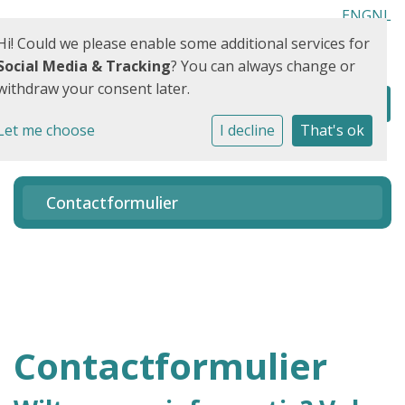
ENG
NL
Hi! Could we please enable some additional services for
Social Media & Tracking
? You can always change or
withdraw your consent later.
Let me choose
I decline
That's ok
Contactformulier
Contactformulier